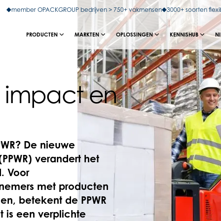
member OPACKGROUP bedrijven > 750+ vakmensen
3000+ soorten flexi
PRODUCTEN
MARKTEN
OPLOSSINGEN
KENNISHUB
N
, impact en
PPWR?
De nieuwe
(PPWR) verandert het
. Voor
rnemers met producten
ngen, betekent de PPWR
 is een verplichte