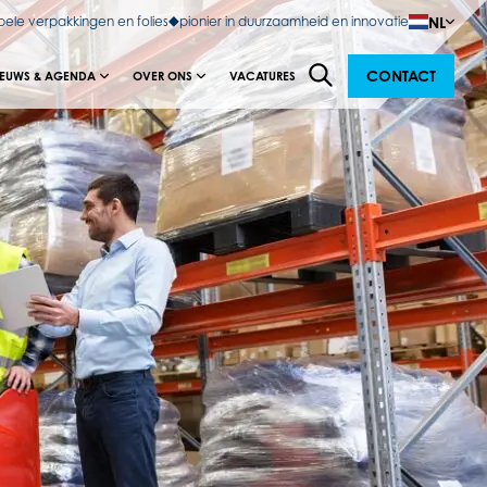
NL
bele verpakkingen en folies
pionier in duurzaamheid en innovatie
CONTACT
IEUWS & AGENDA
OVER ONS
VACATURES