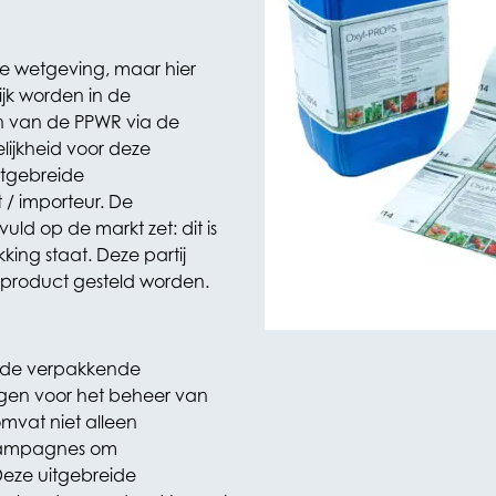
de wetgeving, maar hier
jk worden in de
n van de PPWR via de
ijkheid voor deze
itgebreide
 / importeur. De
ld op de markt zet: dit is
ing staat. Deze partij
 product gesteld worden.
ij de verpakkende
agen voor het beheer van
omvat niet alleen
scampagnes om
Deze uitgebreide