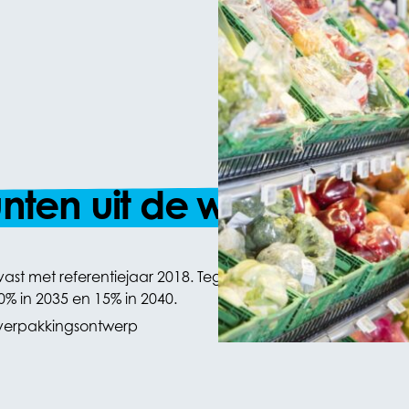
nten uit de wetgeving
ast met referentiejaar 2018. Tegen 2030 moet de hoeveel
10% in 2035 en 15% in 2040.
 verpakkingsontwerp