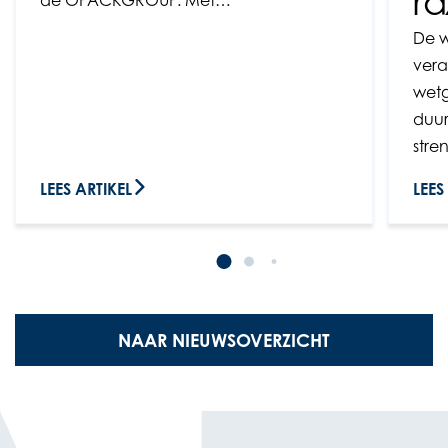
ra
de OPACKGROUP. Met…
De w
vera
wetg
duur
stre
LEES ARTIKEL
LEES
NAAR NIEUWSOVERZICHT