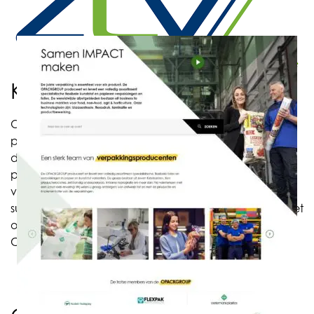
Klanttevredenheid centraal
Online kunnen partners gemakkelijk relevante
productinformatie vinden op de nieuwe websites van
de OPACKGROUP en de websites van de individuele
productiebedrijven. Klanttevredenheid blijft de kern
van alles wat de OPACKGROUP doet.“Wij hebben
succes als onze klanten duurzaam succes hebben met
onze flexibele folies en verpakkingsproducten,” aldus
CEO Joan Hanegraaf.