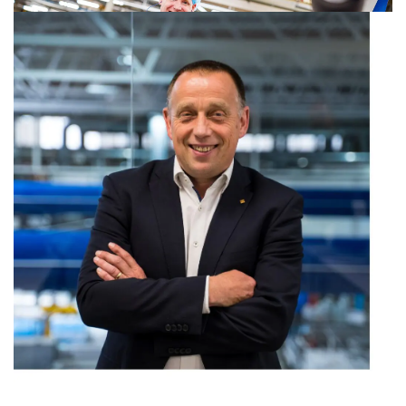
Klaar voor de toekomst
Met investeringen in nieuwe technologieën, duurzame
verpakkingsoplossingen en interne processen heeft
OPACKGROUP in 2024 een sterke basis gelegd voor de
toekomst. De organisatie blijft gefocust op
optimalisatie, groei en klanttevredenheid. Nieuwe
klanten, innovatieve producten en versterkte
ketensamenwerkingen tonen aan dat OPACKGROUP
veerkrachtig is en klaar is voor de toekomst.
Hanegraaf: “Met de investeringen in machines,
mensen en duurzame productinnovaties hebben we
een mooie basis gelegd voor een succesvol 2025!”