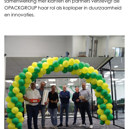
samenwerking met klanten en partners verstevigt de
OPACKGROUP haar rol als koploper in duurzaamheid
en innovaties.
Team krimpfoliespecialisten
versterkt OPACKGROUP
Door de stopzetting van de Krehalon productie in
Nederland, heeft de OPACKGROUP een belangrijke
versterking gerealiseerd, door een team van
verpakkingsspecialisten van dit bedrijf toe te voegen