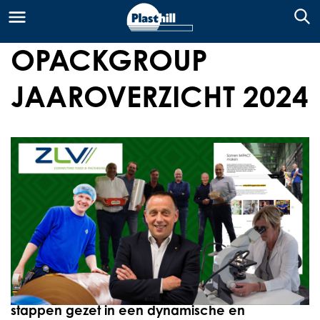
OPACKGROUP
JAAROVERZICHT 2024
De jaarwisseling is hét moment om
verwachtingen uit de spreken voor de
toekomst, maar ook om terug te kijken wat er
het afgelopen jaar gerealiseerd is. Het jaar
2024 was een jaar van transformatie, groei en
innovatie voor de OPACKGROUP. Met een
duidelijke focus op klanttevredenheid en
duurzaamheid heeft de organisatie belangrijke
stappen gezet in een dynamische en