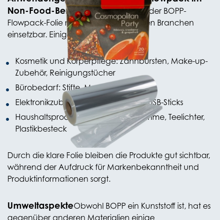
Non-Food-Bereich
Die Vielseitigkeit der BOPP-
Flowpack-Folie macht sie in zahlreichen Branchen
einsetzbar. Einige Beispiele:
Kosmetik und Körperpflege: Zahnbürsten, Make-up-
Zubehör, Reinigungstücher
Bürobedarf: Stifte, Marker, Hefter
Elektronikzubehör: Kabel, Batterien, USB-Sticks
Haushaltsprodukte: Scheuerschwämme, Teelichter,
Plastikbesteck
Durch die klare Folie bleiben die Produkte gut sichtbar,
während der Aufdruck für Markenbekanntheit und
Produktinformationen sorgt.
Umweltaspekte
Obwohl BOPP ein Kunststoff ist, hat es
gegenüber anderen Materialien einige