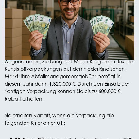
Produzenten, Importeure und Markeninhaber, die
Verpackungen auf den niederländischen Markt
bringen, zahlen eine Abfallmanagementgebühr an
Verpact. Für flexible Kunststoffverpackungen beträgt
diese Abfallmanagementgebühr derzeit 1,32 € pro
Kilogramm. Sie können jetzt bis zu 0,60 € pro Kilogramm
Rabatt auf diese Gebühr erhalten.
Angenommen, Sie bringen 1 Million Kilogramm flexible
Kunststoffverpackungen auf den niederländischen
Markt. Ihre Abfallmanagementgebühr beträgt in
diesem Jahr dann 1.320.000 €. Durch den Einsatz der
richtigen Verpackung können Sie bis zu 600.000 €
Rabatt erhalten.
Sie erhalten Rabatt, wenn die Verpackung die
folgenden Kriterien erfüllt: