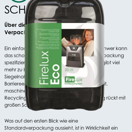
SCHON SEIN?
Über die Komplexität flexibler PE-
Verpackungen
Ein einfacher Beutel aus Polyethylen – wie schwer kann
das schon sein? Bis man tatsächlich eine Verpackung
spezifizieren muss. Dann wird schnell klar: Es gibt viel
mehr zu beachten, als man denkt. Dicke,
Siegelnahtfestigkeit, Dehnbarkeit,
Barriereeigenschaften, Glanz, Bedruckbarkeit,
maschinelle Verarbeitbarkeit und natürlich:
Recyclingfähigkeit. Die PPWR-Gesetzgebung rückt mit
großen Schritten näher.
Was auf den ersten Blick wie eine
Standardverpackung aussieht, ist in Wirklichkeit ein