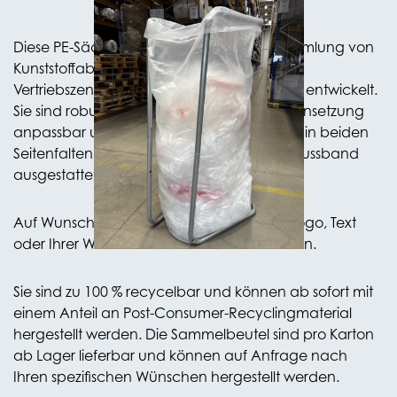
Diese PE-Säcke wurden speziell für die Sammlung von
Kunststoffabfällen in Unternehmen, Lagern,
Vertriebszentren und im Gesundheitswesen entwickelt.
Sie sind robust, geräumig, in ihrer Zusammensetzung
anpassbar und mit einer Makroperforation in beiden
Seitenfalten und einem integrierten Verschlussband
ausgestattet.
Auf Wunsch können die Säcke mit Ihrem Logo, Text
oder Ihrer Werbebotschaft bedruckt werden.
Sie sind zu 100 % recycelbar und können ab sofort mit
einem Anteil an Post-Consumer-Recyclingmaterial
hergestellt werden. Die Sammelbeutel sind pro Karton
ab Lager lieferbar und können auf Anfrage nach
Ihren spezifischen Wünschen hergestellt werden.