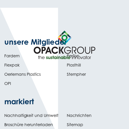
unsere Mitglieder
Fardem
Perfon
Flexpak
Plasthill
Oerlemans Plastics
Stempher
OPI
markiert
Nachhaltigkeit und Umwelt
Nachrichten
tab)
(opens
Broschüre herunterladen
Sitemap